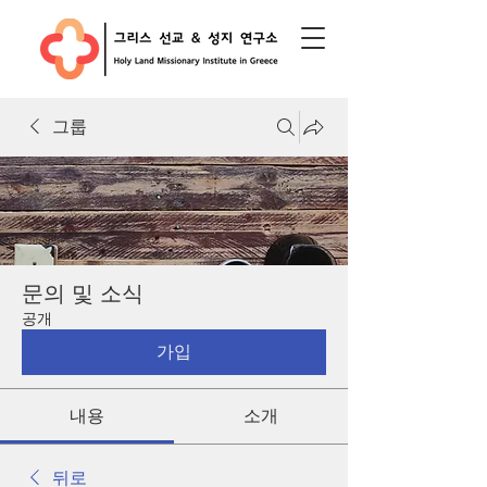
그룹
문의 및 소식
공개
가입
내용
소개
뒤로